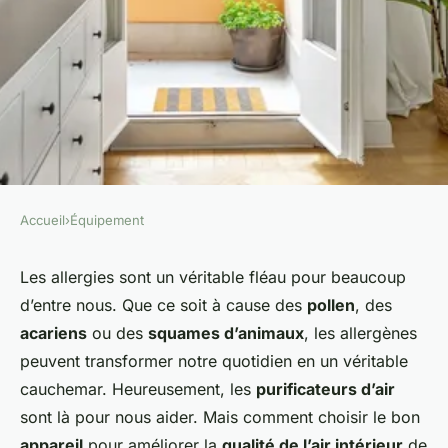
Accueil
›
Équipement
ÉQUIPEMENT
Comment choisir un
Les allergies sont un véritable fléau pour beaucoup
d’entre nous. Que ce soit à cause des
pollen
, des
purificateur d'air pour une
acariens
ou des
squames d’animaux
, les allergènes
maison avec des allergies ?
peuvent transformer notre quotidien en un véritable
cauchemar. Heureusement, les
purificateurs d’air
Aaron
•
7 octobre 2024
•
6 min de lecture
sont là pour nous aider. Mais comment choisir le bon
appareil
pour améliorer la
qualité de l’air intérieur
de