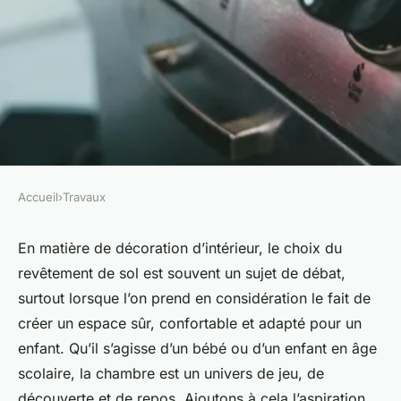
Accueil
›
Travaux
TRAVAUX
Comment sélectionner un
En matière de décoration d’intérieur, le choix du
revêtement de sol est souvent un sujet de débat,
revêtement de sol écologique
surtout lorsque l’on prend en considération le fait de
pour une chambre d'enfant?
créer un espace sûr, confortable et adapté pour un
enfant. Qu’il s’agisse d’un bébé ou d’un enfant en âge
Aaron
•
7 octobre 2024
•
6 min de lecture
scolaire, la chambre est un univers de jeu, de
découverte et de repos. Ajoutons à cela l’aspiration