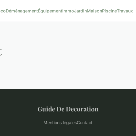
éco
Déménagement
Équipement
Immo
Jardin
Maison
Piscine
Travaux
t
Guide De Decoration
Mentions légales
Contact