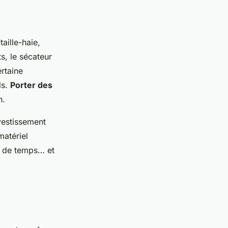
aille-haie,
s, le sécateur
ertaine
ls.
Porter des
n.
vestissement
matériel
, de temps… et