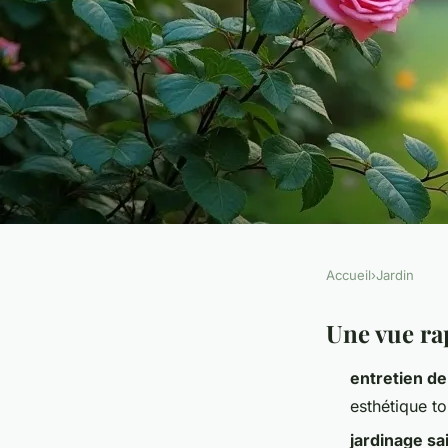
Accueil
›
Jardin
JARDIN
Maîtriser l'entretie
Une vue ra
entretien de
espace extérieur ma
esthétique to
jardinage sa