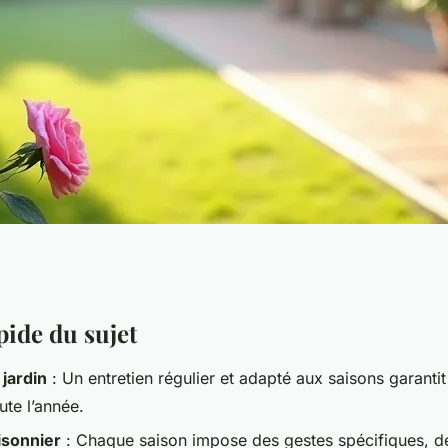
n de jardin pour un
pide du sujet
 jardin
: Un entretien régulier et adapté aux saisons garantit 
gnifique
ute l’année.
isonnier
: Chaque saison impose des gestes spécifiques, de