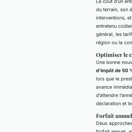
Le coût d’un ent
du terrain, son é
interventions, e
entretenu coûte
général, les tar
région ou la com
Optimiser le c
Une bonne nouvel
d’impôt de 50 
lors que le pres
avance immédiate
d’attendre l’ann
déclaration et 
Forfait annuel
Deux approches s
forfait annuel,