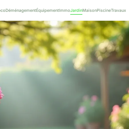
éco
Déménagement
Équipement
Immo
Jardin
Maison
Piscine
Travaux