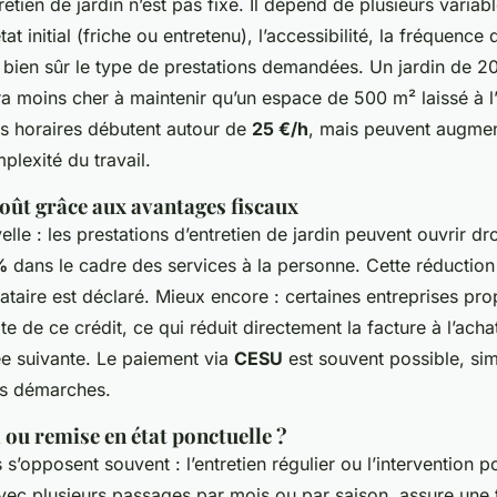
retien de jardin n’est pas fixe. Il dépend de plusieurs variabl
tat initial (friche ou entretenu), l’accessibilité, la fréquence 
t bien sûr le type de prestations demandées. Un jardin de 2
ra moins cher à maintenir qu’un espace de 500 m² laissé à 
ifs horaires débutent autour de
25 €/h
, mais peuvent augmen
plexité du travail.
oût grâce aux avantages fiscaux
le : les prestations d’entretien de jardin peuvent ouvrir dr
%
dans le cadre des services à la personne. Cette réduction
tataire est déclaré. Mieux encore : certaines entreprises pr
 de ce crédit, ce qui réduit directement la facture à l’acha
ée suivante. Le paiement via
CESU
est souvent possible, simp
les démarches.
 ou remise en état ponctuelle ?
’opposent souvent : l’entretien régulier ou l’intervention p
 avec plusieurs passages par mois ou par saison, assure une