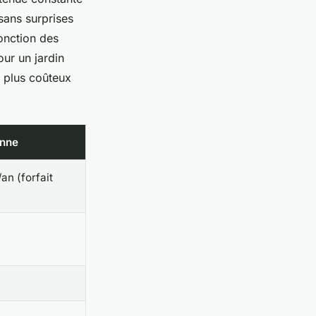
 sans surprises
fonction des
our un jardin
t plus coûteux
enne
an (forfait