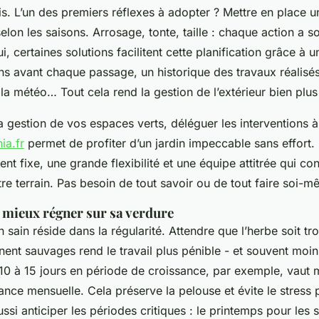
s. L’un des premiers réflexes à adopter ? Mettre en place u
selon les saisons. Arrosage, tonte, taille : chaque action a
i, certaines solutions facilitent cette planification grâce à un
ons avant chaque passage, un historique des travaux réalisé
la météo… Tout cela rend la gestion de l’extérieur bien plus 
la gestion de vos espaces verts, déléguer les interventions 
ia.fr
permet de profiter d’un jardin impeccable sans effort.
 fixe, une grande flexibilité et une équipe attitrée qui con
re terrain. Pas besoin de tout savoir ou de tout faire soi-m
 mieux régner sur sa verdure
in sain réside dans la régularité. Attendre que l’herbe soit t
nent sauvages rend le travail plus pénible - et souvent moin
 10 à 15 jours en période de croissance, par exemple, vaut 
nce mensuelle. Cela préserve la pelouse et évite le stress p
aussi anticiper les périodes critiques : le printemps pour les