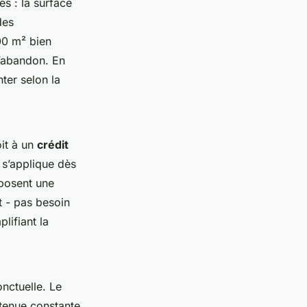
es : la surface
des
00 m² bien
l’abandon. En
ter selon la
oit à un
crédit
 s’applique dès
oposent une
t - pas besoin
lifiant la
onctuelle. Le
 tenue constante