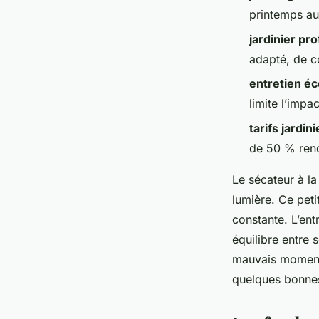
Arielle
•
04/06/2026 15:50
•
13 min de lecture
printemps au
jardinier pr
adapté, de co
entretien é
limite l’impa
tarifs jardini
de 50 % rend
Le sécateur à l
lumière. Ce peti
constante. L’ent
équilibre entre 
mauvais moment
quelques bonnes 