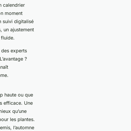
n calendrier
 son moment
 suivi digitalisé
s, un ajustement
fluide.
à des experts
 L’avantage ?
naît
ême.
rop haute ou que
s efficace. Une
mieux qu’une
our les plantes.
 semis, l’automne